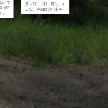
岐阜大学
月17日、18日に開催しま
！
産肉研
した。 今回は奥州市牛の
きまし
博物館30周年を記念した合
同シンポジウムを開催しま
、研究、
した。 会を開催し、終了
まが目線
できたこと、奥州市ならび
能な食肉
に牛の博物館さまのスタッ
えるこの
フのみなさまのおかげで
は継続で
す。 この場を借りて御礼申
。 現状
し上げます。ありがとうご
ゴールは
ざいました。
いかに次
組みを繋
なさんで
思ってい