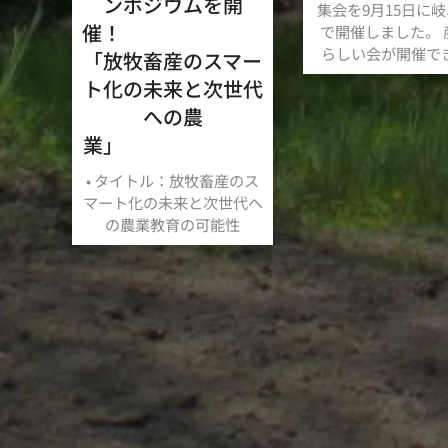
ンポジウムを開
集会を9月15日に
催
で開催しました。 
らしい会が開催で
「放牧畜産のスマー
た。
ト化の未来と次世代
生産、流通、消費
への農
この立場のみなさ
業」
を同じに、持続可
生産とは何かを考
• タイトル：放牧畜産のス
研究会、その議論
マート化の未来と次世代へ
きたと思っています
の農業教育の可能性
の研究会の目的、
どこにあるのか、
の世代にこの取り
げるか、会員のみ
考えて行ければと
ます。