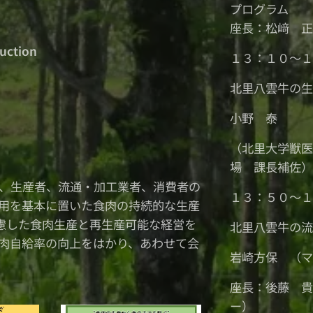
プログラム
座長：松﨑 
duction
１３：１０～
北里八雲牛の
小野 泰
（北里大学獣
場 課長補佐
、生産者、流通・加工業者、消費者の
１３：５０～
用を基本に置いた食肉の持続的な生産
慮した食肉生産と再生産可能な経営を
北里八雲牛の
肉自給率の向上をはかり、あわせて会
岩崎方保 （
座長：後藤 
ー）