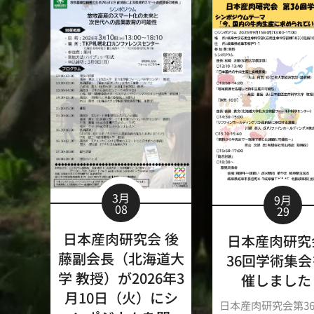
3月
9月
08
29
日本産肉研究会 後
日本産肉研究
藤副会長（北海道大
36回学術集
学 教授）が2026年3
催しました
月10日（火）にシ
日本産肉研究会第3