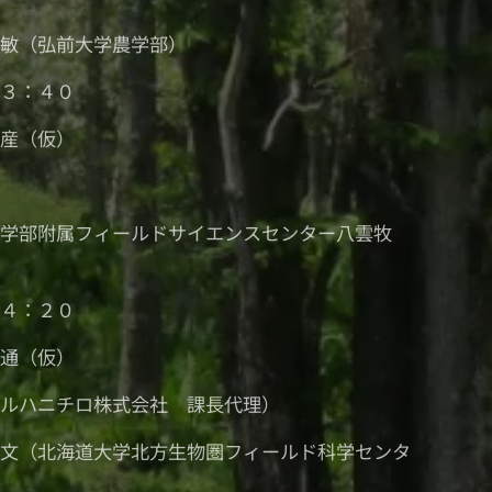
正敏（弘前大学農学部）
１３：４０
生産（仮）
医学部附属フィールドサイエンスセンター八雲牧
）
１４：２０
流通（仮）
マルハニチロ株式会社 課長代理）
貴文（北海道大学北方生物圏フィールド科学センタ