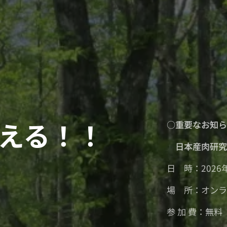
える！！
○重要なお知
日本産肉研究
日 時：2026年
場 所：オン
参 加 費：無料