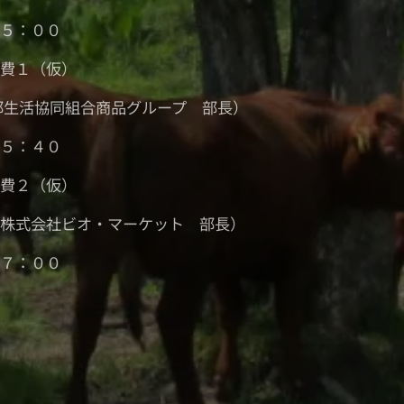
１５：００
消費１（仮）
都生活協同組合商品グループ 部長）
１５：４０
消費２（仮）
（株式会社ビオ・マーケット 部長）
１７：００