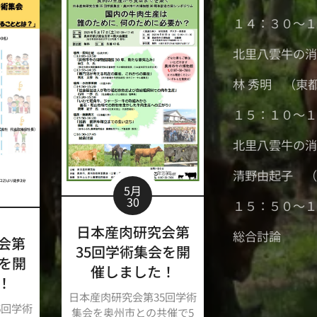
１４：３０～
北里八雲牛の
林 秀明 （東
１５：１０～
北里八雲牛の
清野由起子 
5月
30
１５：５０～
日本産肉研究会第
総合討論
会第
35回学術集会を開
会を開
催しました！
！
日本産肉研究会第35回学術
6回学術
集会を奥州市との共催で5