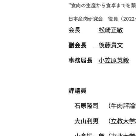
"食肉の生産から食卓までを繋
日本産肉研究会 役員（2022
会長
松崎正敏
副会長
後藤貴文
（
事務局長
小笠原英毅
評議員
石原隆司 （牛肉評論
大山利男
（
立教大学
小倉振一郎
（
東北大学