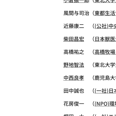
風間与司治（
東都生活
近藤康二 （
(公社)
柴田昌宏
（
日本獣医
高橋祐之 （
高橋牧場
野地智法
（東北大学
中西良孝
（鹿児島大
田中誠也 （
(一社)
花房俊一 （
(NPO