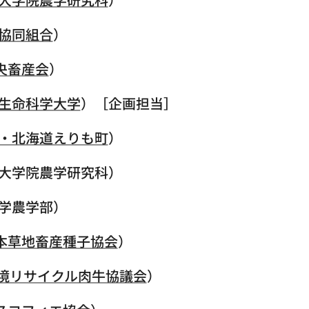
協同組合
）
中央畜産会
）
生命科学大学
）［企画担当］
・北海道えりも町
）
大学院農学研究科）
学農学部）
日本草地畜産種子協会
）
)環境リサイクル肉牛協議会
）