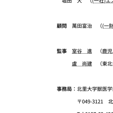
堀田 大 （
(一社)
顧問
萬田富治 （
(一
監事
室谷 進
（
鹿児
盧 尚建
（東北
事務局
：北里大学獣医
〒049-3121 北