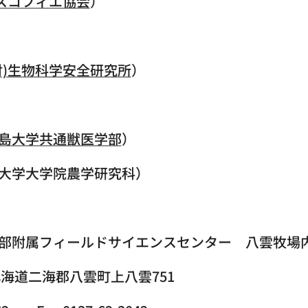
エスコフィエ協会
）
財)生物科学安全研究所
）
島大学共通獣医学部
）
大学大学院農学研究科）
学部附属フィールドサイエンスセンター 八雲牧
海道二海郡八雲町上八雲751